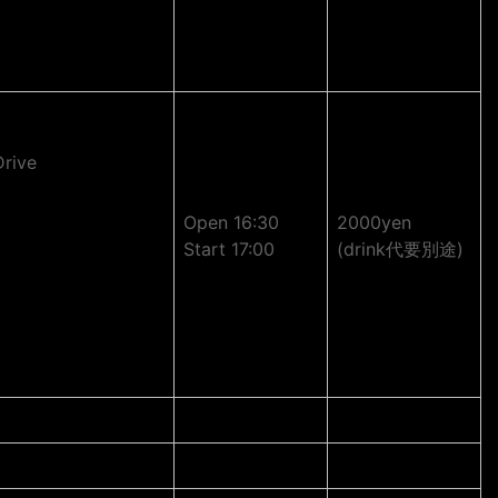
rive
Open 16:30
2000yen
Start 17:00
(drink代要別途)