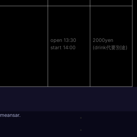
open 13:30
2000yen
start 14:00
(drink代要別途)
meansar
.