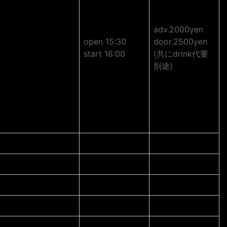
adv.2000yen
open 15:30
door.2500yen
start 16:00
(共にdrink代要
別途)