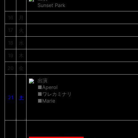
Sunset Park
16
月
17
火
18
水
19
木
20
金
出演
■Aperol
■ワレカミナリ
21
土
■Marie
ADDiCTion vol.22