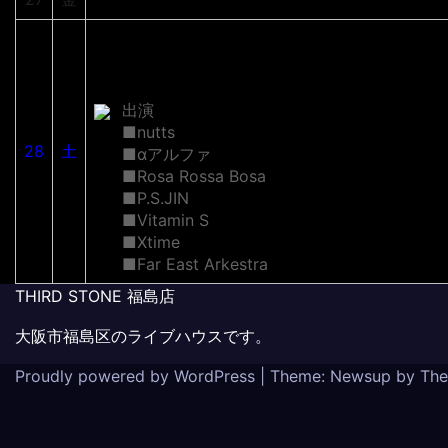
THIRD STONE fukushimaten
-winter special live-vol.4
出演
■nutts
28
土
■αアルファ
■Rosa Rossa Bosa
■P.S.JIN
■Vitamin S
■Xtime
■Far East Arkestra
THIRD STONE 福島店
大阪市福島区のライブハウスです。
Proudly powered by WordPress
|
Theme: Newsup by
The