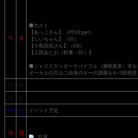
Jazz初心者ジャムセッション
@THIRD STONE福島店
■ホスト
【あっこさん】（Pf/Organ）
11
水
【しいちゃん】（Gt）
【小島拓也さん】（EB）
【上田あたお（幹事・Dr）】
■ジャズスタンダードバイブル（通称黒本）等を
ボーカルの方はご自身のキーの譜面を4~5部用
12
木
13
金
14
土
イベント予定
Sunset Park Live in Osaka
15
日
出演