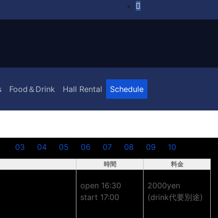
s
Food＆Drink
Hall Rental
Schedule
03
04
05
06
07
08
09
10
時間
料金
open 16:30
2000yen
start 17:00
(drink代要別途)