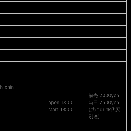
h-chin
前売 2000yen
open 17:00
当日 2500yen
start 18:00
(共にdrink代要
別途)