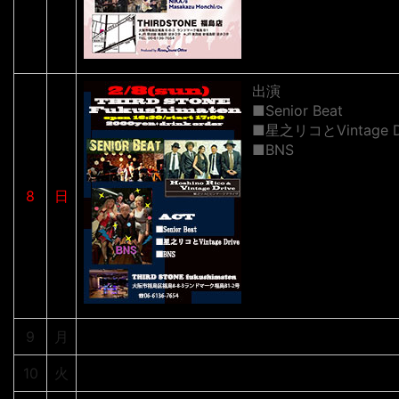
出演
■Senior Beat
■星之リコとVintage D
■BNS
8
日
9
月
10
火