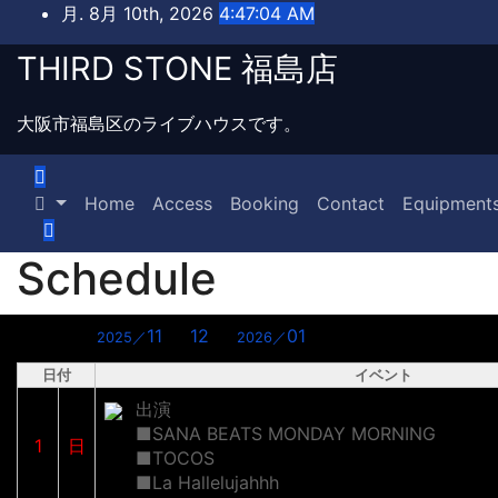
Skip
月. 8月 10th, 2026
4:47:04 AM
to
THIRD STONE 福島店
content
大阪市福島区のライブハウスです。
Home
Access
Booking
Contact
Equipment
Schedule
02月
2026/
11
12
01
2025／
2026／
日付
イベント
出演
■SANA BEATS MONDAY MORNING
1
日
■TOCOS
■La Hallelujahhh