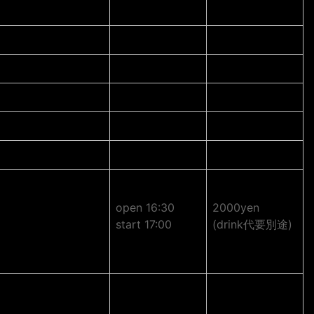
open 16:30
2000yen
start 17:00
(drink代要別途)