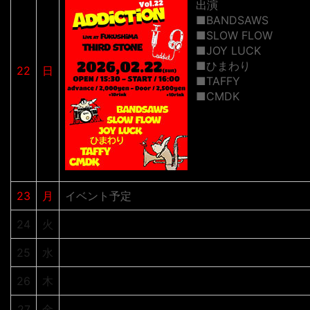
出演
■BANDSAWS
■SLOW FLOW
■JOY LUCK
■ひまわり
22
日
■TAFFY
■CMDK
23
月
イベント予定
24
火
25
水
26
木
27
金