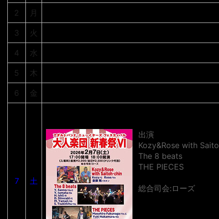
2
月
3
火
4
水
5
木
6
金
大人楽団 新年祭
出演
Kozy&Rose with Saito
The 8 beats
THE PIECES
7
土
総合司会:ローズ