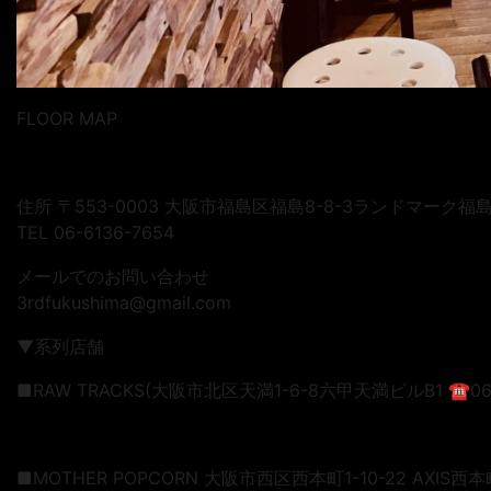
FLOOR MAP
住所 〒553-0003 大阪市福島区福島8-8-3ランドマーク福島
TEL 06-6136-7654
メールでのお問い合わせ
3rdfukushima@gmail.com
▼系列店舗
■RAW TRACKS(大阪市北区天満1-6-8六甲天満ビルB1 ☎︎06-
■MOTHER POPCORN 大阪市西区西本町1-10-22 AXIS西本町