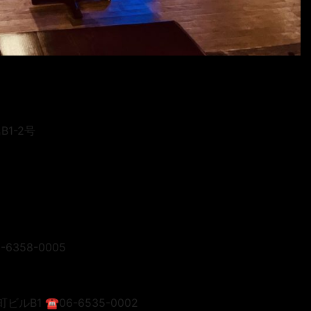
B1-2号
6358-0005
ビルB1 ☎︎06-6535-0002