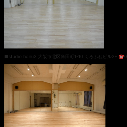
■studio honu2 大阪市北区角田町1-10 くろふねビル2F ☎︎06