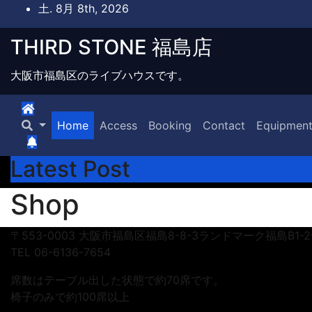
Skip
土. 8月 8th, 2026
to
content
THIRD STONE 福島店
大阪市福島区のライブハウスです。
Home
Access
Booking
Contact
Equipment
Latest Post
Shop
〒553-0003 大阪市福島区福島8-8-3ランドマーク福島B1-
TEL 06-6136-7654
席数はテーブル出した状態で約70席です。
椅子のみで約100席以上