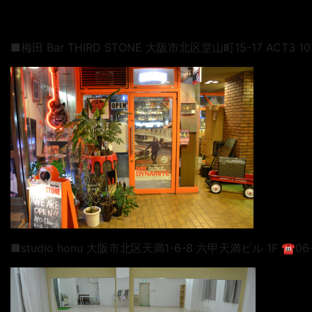
■梅田 Bar THIRD STONE 大阪市北区堂山町15-17 ACT3 102
■studio honu 大阪市北区天満1-6-8 六甲天満ビル 1F ☎︎06-