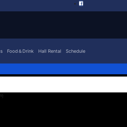
s
Food＆Drink
Hall Rental
Schedule
2号