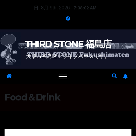
Skip
日. 8月 9th, 2026
7:38:02 AM
to
content
THIRD STONE 福島店
大阪市福島区のライブハウスです。
Food＆Drink